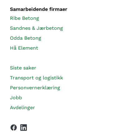
Samarbeidende firmaer
Ribe Betong
Sandnes & Jærbetong
Odda Betong
Hå Element
Siste saker
Transport og logistikk
Personvernerklæring
Jobb
Avdelinger