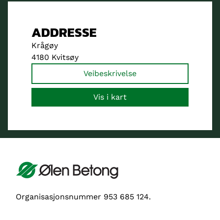
ADDRESSE
Krågøy
4180 Kvitsøy
Veibeskrivelse
Vis i kart
Organisasjonsnummer 953 685 124.