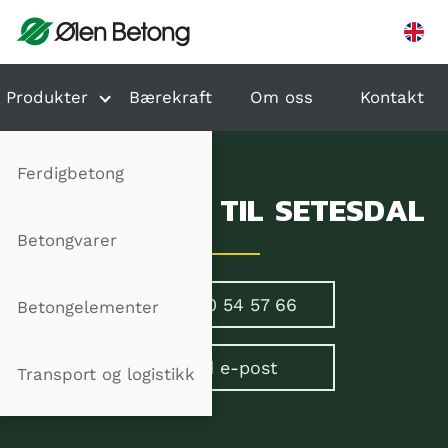
Hopp til innhold
Produkter
Bærekraft
Om oss
Kontakt
Ferdigbetong
VELKOMMEN TIL SETESDAL
Betongvarer
Ring 90 54 57 66
Betongelementer
Send e-post
Transport og logistikk