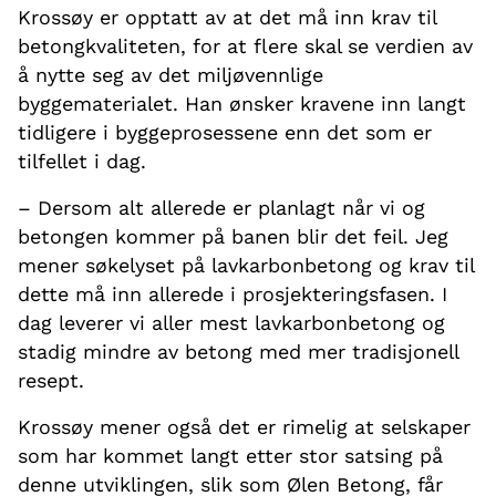
Krossøy er opptatt av at det må inn krav til
betongkvaliteten, for at flere skal se verdien av
å nytte seg av det miljøvennlige
byggematerialet. Han ønsker kravene inn langt
tidligere i byggeprosessene enn det som er
tilfellet i dag.
– Dersom alt allerede er planlagt når vi og
betongen kommer på banen blir det feil. Jeg
mener søkelyset på lavkarbonbetong og krav til
dette må inn allerede i prosjekteringsfasen. I
dag leverer vi aller mest lavkarbonbetong og
stadig mindre av betong med mer tradisjonell
resept.
Krossøy mener også det er rimelig at selskaper
som har kommet langt etter stor satsing på
denne utviklingen, slik som Ølen Betong, får