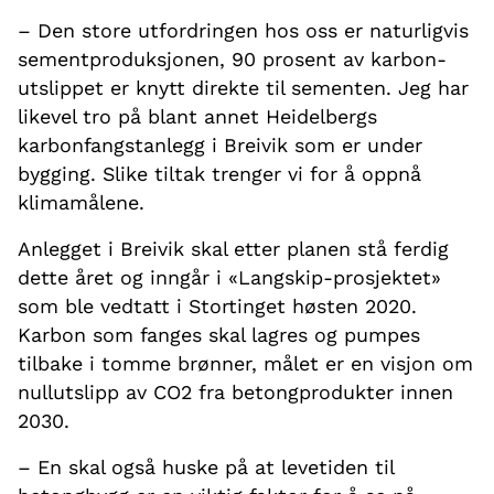
– Den store utfordringen hos oss er naturligvis
sementproduksjonen, 90 prosent av karbon-
utslippet er knytt direkte til sementen. Jeg har
likevel tro på blant annet Heidelbergs
karbonfangstanlegg i Breivik som er under
bygging. Slike tiltak trenger vi for å oppnå
klimamålene.
Anlegget i Breivik skal etter planen stå ferdig
dette året og inngår i «Langskip-prosjektet»
som ble vedtatt i Stortinget høsten 2020.
Karbon som fanges skal lagres og pumpes
tilbake i tomme brønner, målet er en visjon om
nullutslipp av CO2 fra betongprodukter innen
2030.
– En skal også huske på at levetiden til