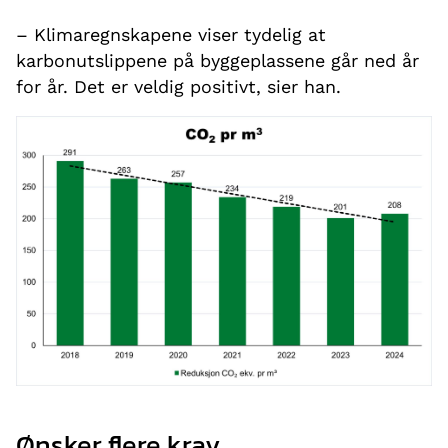
– Klimaregnskapene viser tydelig at
karbonutslippene på byggeplassene går ned år
for år. Det er veldig positivt, sier han.
Ønsker flere krav