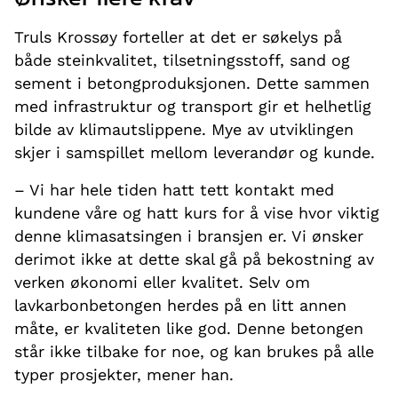
Truls Krossøy forteller at det er søkelys på
både steinkvalitet, tilsetningsstoff, sand og
sement i betongproduksjonen. Dette sammen
med infrastruktur og transport gir et helhetlig
bilde av klimautslippene. Mye av utviklingen
skjer i samspillet mellom leverandør og kunde.
– Vi har hele tiden hatt tett kontakt med
kundene våre og hatt kurs for å vise hvor viktig
denne klimasatsingen i bransjen er. Vi ønsker
derimot ikke at dette skal gå på bekostning av
verken økonomi eller kvalitet. Selv om
lavkarbonbetongen herdes på en litt annen
måte, er kvaliteten like god. Denne betongen
står ikke tilbake for noe, og kan brukes på alle
typer prosjekter, mener han.