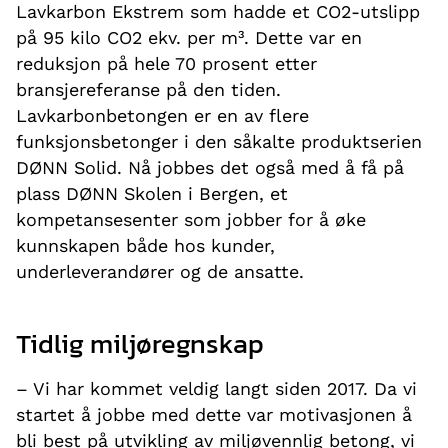
Lavkarbon Ekstrem som hadde et CO2-utslipp
på 95 kilo CO2 ekv. per m³. Dette var en
reduksjon på hele 70 prosent etter
bransjereferanse på den tiden.
Lavkarbonbetongen er en av flere
funksjonsbetonger i den såkalte produktserien
DØNN Solid. Nå jobbes det også med å få på
plass DØNN Skolen i Bergen, et
kompetansesenter som jobber for å øke
kunnskapen både hos kunder,
underleverandører og de ansatte.
Tidlig miljøregnskap
– Vi har kommet veldig langt siden 2017. Da vi
startet å jobbe med dette var motivasjonen å
bli best på utvikling av miljøvennlig betong, vi