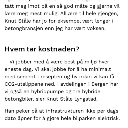
tatt meg imot på en så god måte og gjerne vil
lære meg mest mulig. All ære til hele gjengen,
Knut Ståle har jo for eksempel vært lenger i
betongbransjen enn jeg har vært voksen.
Hvem tar kostnaden?
– Vi jobber med å være best på miljø hver
eneste dag. Vi skal jobbe for å ha minimalt
med sement i resepten og hvordan vi kan få
CO2-utslippene ned. I avdelingen i Bergen har
vi også en hybridpumpe og tre hybride
betongbiler, sier Knut Ståle Lyngstad.
Han peker på at infrastrukturen ikke per dags
dato åpner for å gjøre hele bilparken elektrisk.