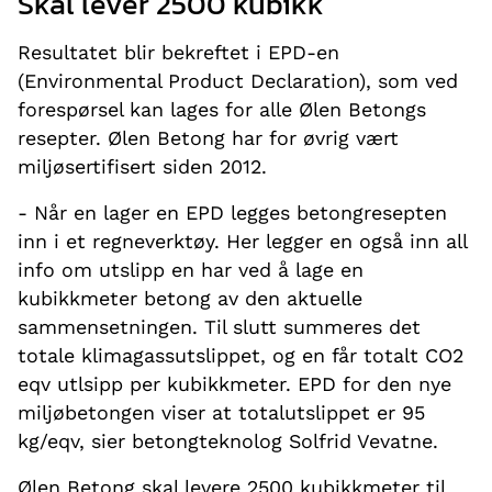
Skal lever 2500 kubikk
Resultatet blir bekreftet i EPD-en
(Environmental Product Declaration), som ved
forespørsel kan lages for alle Ølen Betongs
resepter. Ølen Betong har for øvrig vært
miljøsertifisert siden 2012.
- Når en lager en EPD legges betongresepten
inn i et regneverktøy. Her legger en også inn all
info om utslipp en har ved å lage en
kubikkmeter betong av den aktuelle
sammensetningen. Til slutt summeres det
totale klimagassutslippet, og en får totalt CO2
eqv utlsipp per kubikkmeter. EPD for den nye
miljøbetongen viser at totalutslippet er 95
kg/eqv, sier betongteknolog Solfrid Vevatne.
Ølen Betong skal levere 2500 kubikkmeter til