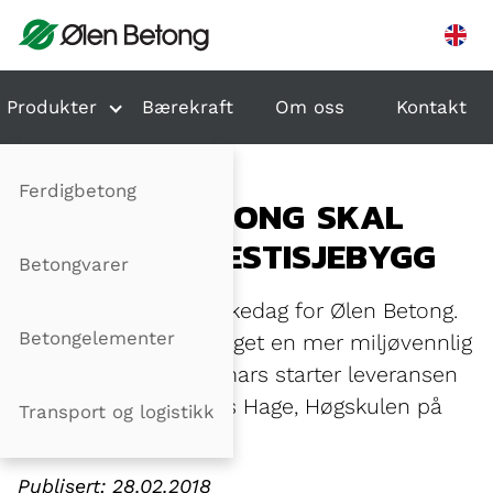
Hopp til innhold
Produkter
Bærekraft
Om oss
Kontakt
Ferdigbetong
NY MILJØBETONG SKAL
BRUKES I PRESTISJEBYGG
Betongvarer
31. januar ble en merkedag for Ølen Betong.
Betongelementer
Aldri før er det blitt laget en mer miljøvennlig
betong. I slutten av mars starter leveransen
fra Laksevåg til Edens Hage, Høgskulen på
Transport og logistikk
Vestlandets nybygg.
Publisert: 28.02.2018