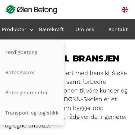
Hopp til innhold
Produkter
Bærekraft
Om oss
Kontakt
Ferdigbetong
ET BIDRAG TIL BRANSJEN
Betongvarer
DØNN-Skolen er etablert med hensikt å øke
kompetansen internt, samt forbedre
kunnskapen og relasjonen til våre kunder og
Betongelementer
samarbeidspartnere. DØNN-Skolen er et
kompetansesenter som bygger opp
Transport og logistikk
kunnskap hos kunder, rådgivende ingeniører
og egne ansatte.