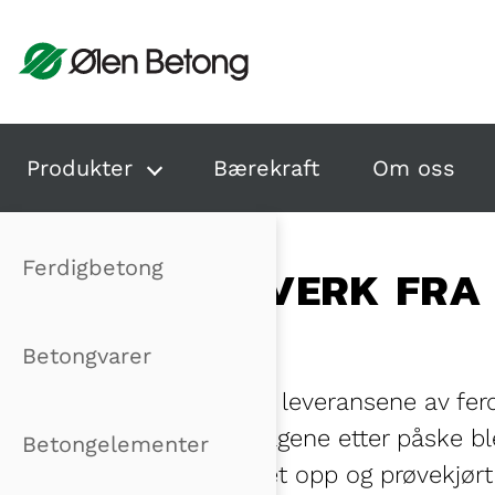
Hopp til innhold
Produkter
Bærekraft
Om oss
Ferdigbetong
BLANDEVERK FRA 
JONDAL
Betongvarer
Ølen Betong har leveransene av ferd
i Hordaland. I dagene etter påske b
Betongelementer
Finnmark, startet opp og prøvekjør