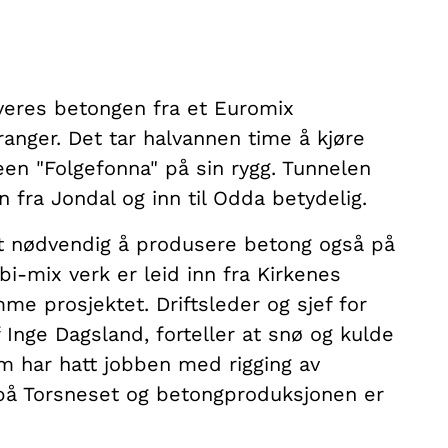
veres betongen fra et Euromix
ranger. Det tar halvannen time å kjøre
een "Folgefonna" på sin rygg. Tunnelen
 fra Jondal og inn til Odda betydelig.
det nødvendig å produsere betong også på
i-mix verk er leid inn fra Kirkenes
me prosjektet. Driftsleder og sjef for
f Inge Dagsland, forteller at snø og kulde
om har hatt jobben med rigging av
t på Torsneset og betongproduksjonen er