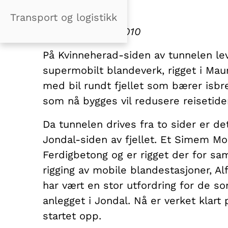
sprøytebetong.
Transport og logistikk
Publisert: 14.04.2010
På Kvinneherad-siden av tunnelen le
supermobilt blandeverk, rigget i Mau
med bil rundt fjellet som bærer isbr
som nå bygges vil redusere reisetiden
Da tunnelen drives fra to sider er 
Jondal-siden av fjellet. Et Simem Mob
Ferdigbetong og er rigget der for sam
rigging av mobile blandestasjoner, Al
har vært en stor utfordring for de s
anlegget i Jondal. Nå er verket klar
startet opp.