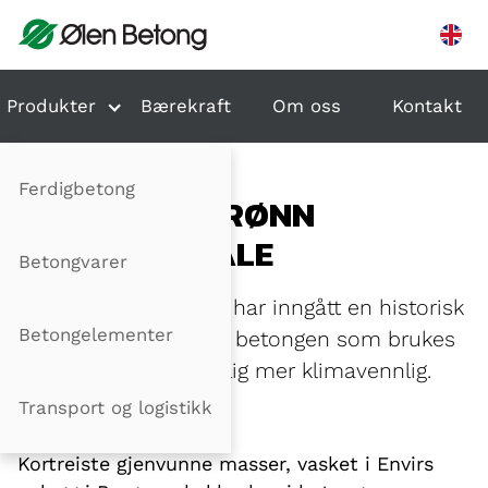
Hopp til innhold
Produkter
Bærekraft
Om oss
Kontakt
Ferdigbetong
HISTORISK GRØNN
BETONGAVTALE
Betongvarer
Ølen Betong og Envir har inngått en historisk
Betongelementer
avtale som skal gjøre betongen som brukes
på Vestlandet vesentlig mer klimavennlig.
Transport og logistikk
Publisert: 22.01.2026
Kortreiste gjenvunne masser, vasket i Envirs