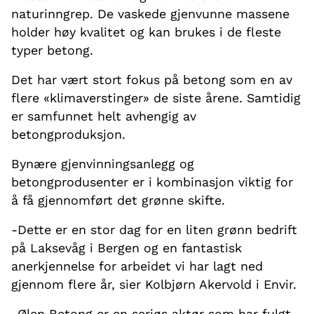
naturinngrep. De vaskede gjenvunne massene
holder høy kvalitet og kan brukes i de fleste
typer betong.
Det har vært stort fokus på betong som en av
flere «klimaverstinger» de siste årene. Samtidig
er samfunnet helt avhengig av
betongproduksjon.
Bynære gjenvinningsanlegg og
betongprodusenter er i kombinasjon viktig for
å få gjennomført det grønne skifte.
-Dette er en stor dag for en liten grønn bedrift
på Laksevåg i Bergen og en fantastisk
anerkjennelse for arbeidet vi har lagt ned
gjennom flere år, sier Kolbjørn Akervold i Envir.
-Ølen Betong er en seriøs aktør som har fulgt