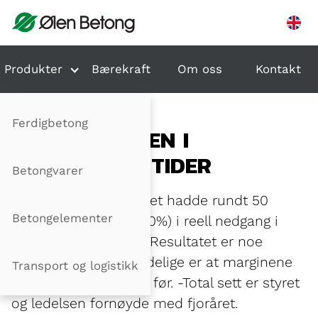
Hopp til innhold
Produkter
Bærekraft
Om oss
Kontakt
Ferdigbetong
HOLDER KOKEN I
VANSKELIGE TIDER
Betongvarer
Ølen Betong-konsernet hadde rundt 50
Betongelementer
millionar kroner (ca 10%) i reell nedgang i
omsetningen i 2009. Resultatet er noe
svakere, men det gledelige er at marginene
Transport og logistikk
er om trent som året før. -Total sett er styret
og ledelsen fornøyde med fjoråret.