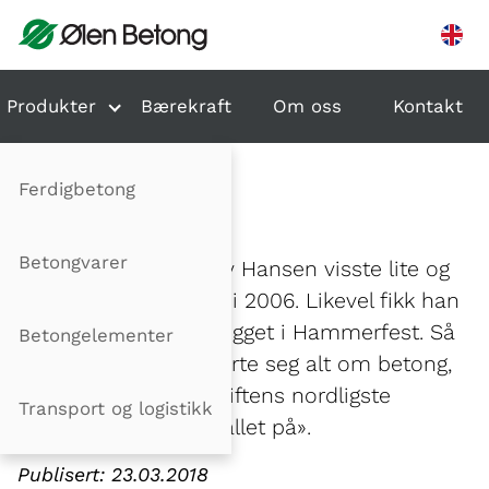
Hopp til innhold
Produkter
Bærekraft
Om oss
Kontakt
Ferdigbetong
KNALLER PÅ
Betongvarer
Mekaniker Jim Ronny Hansen visste lite og
ingenting om betong i 2006. Likevel fikk han
tilbud om å lede anlegget i Hammerfest. Så
Betongelementer
da gjorde han det: lærte seg alt om betong,
tok styringen av bedriftens nordligste
Transport og logistikk
avdeling og «bare knallet på».
Publisert: 23.03.2018