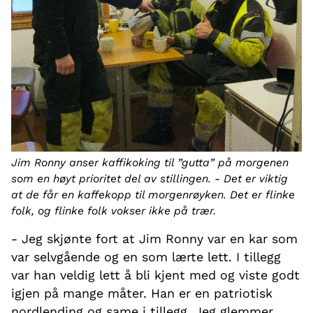
Jim Ronny anser kaffikoking til ”gutta” på morgenen
som en høyt prioritet del av stillingen. - Det er viktig
at de får en kaffekopp til morgenrøyken. Det er flinke
folk, og flinke folk vokser ikke på trær.
- Jeg skjønte fort at Jim Ronny var en kar som
var selvgående og en som lærte lett. I tillegg
var han veldig lett å bli kjent med og viste godt
igjen på mange måter. Han er en patriotisk
nordlending og same i tillegg. Jeg glemmer