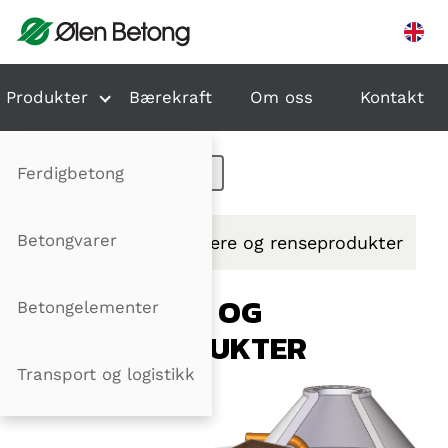
Hopp til innhold
Produkter
Bærekraft
Om oss
Kontakt
Ferdigbetong
Betongvarer
Produkter
Utskillere og renseprodukter
UTSKILLERE OG
Betongelementer
RENSEPRODUKTER
Transport og logistikk