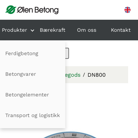
Hopp til innhold
Produkter
Bærekraft
Om oss
Kontakt
Ferdigbetong
Betongvarer
Produkter
Gategods
DN800
DN800
Betongelementer
Transport og logistikk