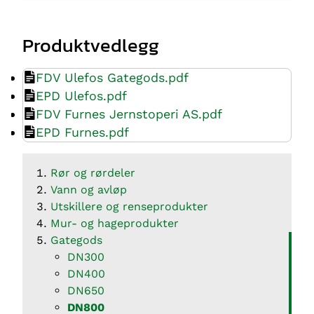
Produktvedlegg
FDV Ulefos Gategods.pdf
EPD Ulefos.pdf
FDV Furnes Jernstoperi AS.pdf
EPD Furnes.pdf
Rør og rørdeler
Vann og avløp
Utskillere og renseprodukter
Mur- og hageprodukter
Gategods
DN300
DN400
DN650
DN800